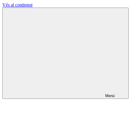
Vés al contingut
L'Ateneu
La
Terrassenc
Cultura
fa
els
pobles
lliures
Menú