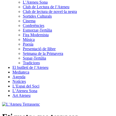
L’Ateneu Sona
Club de Lectura de l’Ateneu
Club de lectura de novel·la negra
Sortides Culturals
Cinema
Conferències
Esmorzar-Tertúlia
Fira Modernista
Música
Poesía
Presentació de llibre
Setmana de la Primavera
Sopar-Tertúlia
Tradicions
El butlletí de l’Ateneu
Mediateca
Agenda
Notícies
L’Espai del Soci
L’Ateneu Sona
Art Ateneu