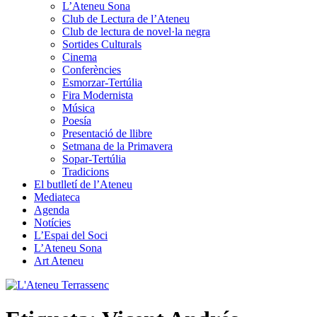
L’Ateneu Sona
Club de Lectura de l’Ateneu
Club de lectura de novel·la negra
Sortides Culturals
Cinema
Conferències
Esmorzar-Tertúlia
Fira Modernista
Música
Poesía
Presentació de llibre
Setmana de la Primavera
Sopar-Tertúlia
Tradicions
El butlletí de l’Ateneu
Mediateca
Agenda
Notícies
L’Espai del Soci
L’Ateneu Sona
Art Ateneu