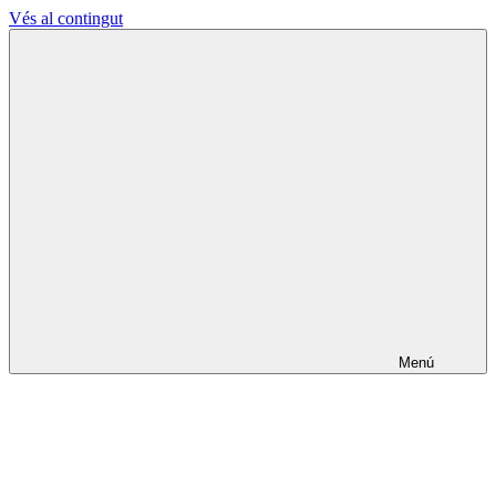
Vés al contingut
L'Ateneu
La
Terrassenc
Cultura
fa
els
pobles
lliures
Menú