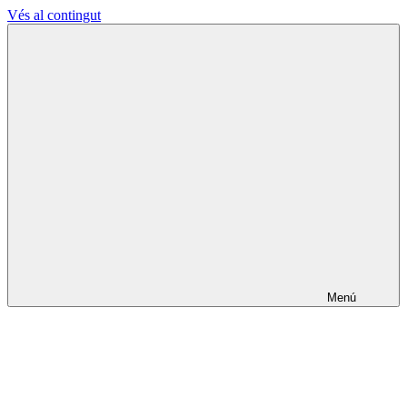
Vés al contingut
L'Ateneu
La
Terrassenc
Cultura
fa
els
pobles
lliures
Menú