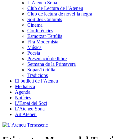
L’Ateneu Sona
Club de Lectura de l’Ateneu
Club de lectura de novel·la negra
Sortides Culturals
Cinema
Conferències
Esmorzar-Tertúlia
Fira Modernista
Música
Poesía
Presentació de llibre
Setmana de la Primavera
Sopar-Tertúlia
Tradicions
El butlletí de l’Ateneu
Mediateca
Agenda
Notícies
L’Espai del Soci
L’Ateneu Sona
Art Ateneu