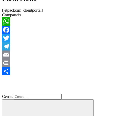
[jetpackcrm_clientportal]
Comparteix
WhatsApp
Facebook
Twitter
Telegram
Email
Print
Comparteix
Cerca: