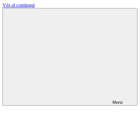
Vés al contingut
L'Ateneu
La
Terrassenc
Cultura
fa
els
pobles
lliures
Menú