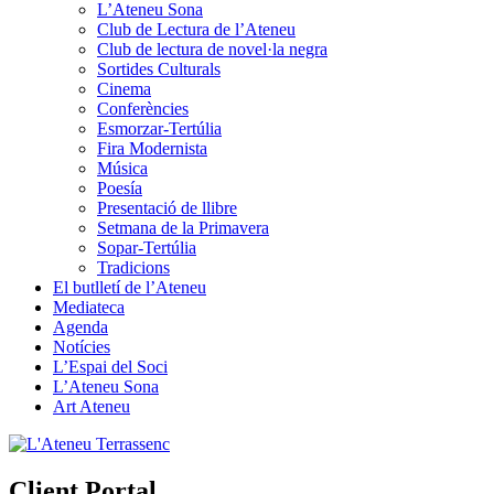
L’Ateneu Sona
Club de Lectura de l’Ateneu
Club de lectura de novel·la negra
Sortides Culturals
Cinema
Conferències
Esmorzar-Tertúlia
Fira Modernista
Música
Poesía
Presentació de llibre
Setmana de la Primavera
Sopar-Tertúlia
Tradicions
El butlletí de l’Ateneu
Mediateca
Agenda
Notícies
L’Espai del Soci
L’Ateneu Sona
Art Ateneu
Client Portal