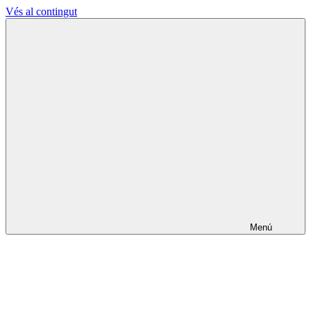
Vés al contingut
L'Ateneu
La
Terrassenc
Cultura
fa
els
pobles
lliures
Menú