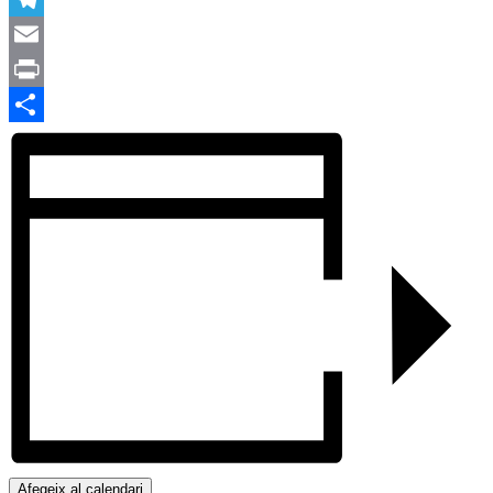
Telegram
Email
Print
Comparteix
Afegeix al calendari