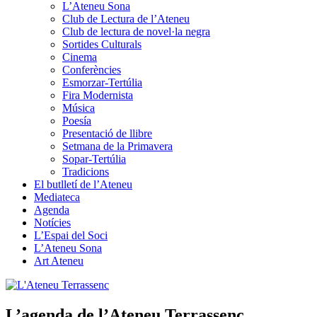
L’Ateneu Sona
Club de Lectura de l’Ateneu
Club de lectura de novel·la negra
Sortides Culturals
Cinema
Conferències
Esmorzar-Tertúlia
Fira Modernista
Música
Poesía
Presentació de llibre
Setmana de la Primavera
Sopar-Tertúlia
Tradicions
El butlletí de l’Ateneu
Mediateca
Agenda
Notícies
L’Espai del Soci
L’Ateneu Sona
Art Ateneu
L’agenda de l’Ateneu Terrassenc